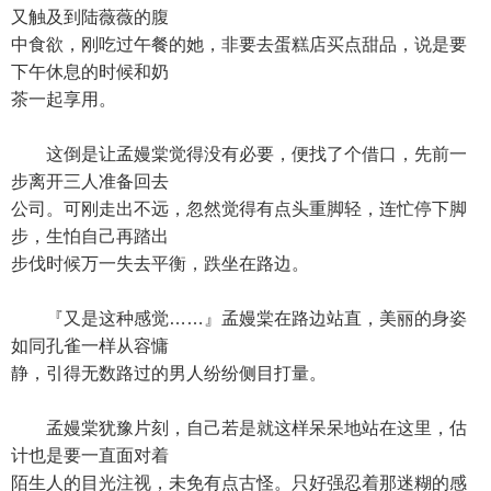
又触及到陆薇薇的腹
中食欲，刚吃过午餐的她，非要去蛋糕店买点甜品，说是要
下午休息的时候和奶
茶一起享用。
这倒是让孟嫚棠觉得没有必要，便找了个借口，先前一
步离开三人准备回去
公司。可刚走出不远，忽然觉得有点头重脚轻，连忙停下脚
步，生怕自己再踏出
步伐时候万一失去平衡，跌坐在路边。
『又是这种感觉……』孟嫚棠在路边站直，美丽的身姿
如同孔雀一样从容慵
静，引得无数路过的男人纷纷侧目打量。
孟嫚棠犹豫片刻，自己若是就这样呆呆地站在这里，估
计也是要一直面对着
陌生人的目光注视，未免有点古怪。只好强忍着那迷糊的感