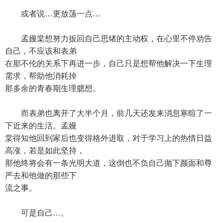
或者说…更放荡一点…
孟嫚棠想努力扳回自己思绪的主动权，在心里不停劝告
自己，不应该和表弟
在那不伦的关系下再进一步，自己只是想帮他解决一下生理
需求，帮助他消耗掉
那多余的青春期生理臆想。
而表弟也离开了大半个月，前几天还发来消息寒暄了一
下近来的生活。孟嫚
棠得知他回到家后也变得格外进取，对于学习上的热情日益
高涨，若是如此坚持，
那他终将会有一条光明大道，这倒也不负自己抛下颜面和尊
严去和他做的那些下
流之事。
可是自己…。