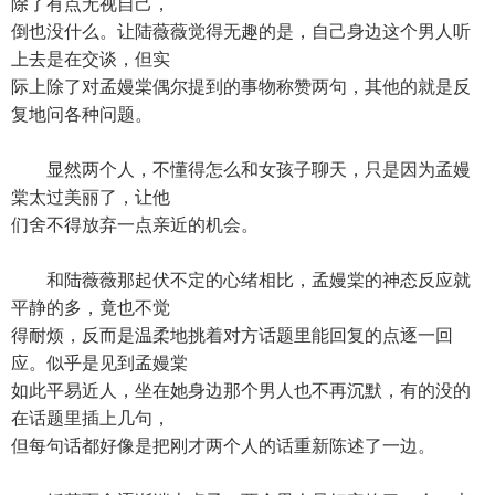
除了有点无视自己，
倒也没什么。让陆薇薇觉得无趣的是，自己身边这个男人听
上去是在交谈，但实
际上除了对孟嫚棠偶尔提到的事物称赞两句，其他的就是反
复地问各种问题。
显然两个人，不懂得怎么和女孩子聊天，只是因为孟嫚
棠太过美丽了，让他
们舍不得放弃一点亲近的机会。
和陆薇薇那起伏不定的心绪相比，孟嫚棠的神态反应就
平静的多，竟也不觉
得耐烦，反而是温柔地挑着对方话题里能回复的点逐一回
应。似乎是见到孟嫚棠
如此平易近人，坐在她身边那个男人也不再沉默，有的没的
在话题里插上几句，
但每句话都好像是把刚才两个人的话重新陈述了一边。