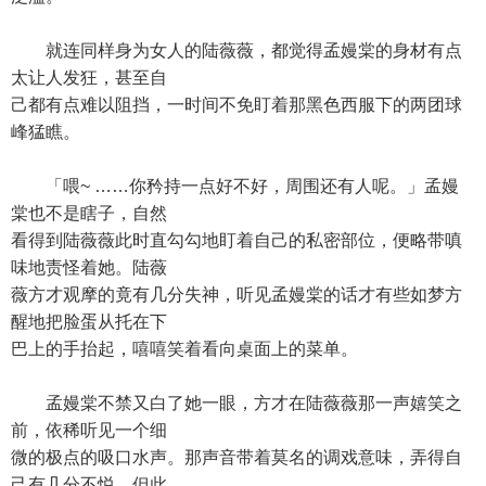
就连同样身为女人的陆薇薇，都觉得孟嫚棠的身材有点
太让人发狂，甚至自
己都有点难以阻挡，一时间不免盯着那黑色西服下的两团球
峰猛瞧。
「喂~ ……你矜持一点好不好，周围还有人呢。」孟嫚
棠也不是瞎子，自然
看得到陆薇薇此时直勾勾地盯着自己的私密部位，便略带嗔
味地责怪着她。陆薇
薇方才观摩的竟有几分失神，听见孟嫚棠的话才有些如梦方
醒地把脸蛋从托在下
巴上的手抬起，嘻嘻笑着看向桌面上的菜单。
孟嫚棠不禁又白了她一眼，方才在陆薇薇那一声嬉笑之
前，依稀听见一个细
微的极点的吸口水声。那声音带着莫名的调戏意味，弄得自
己有几分不悦。但此