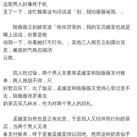
边那男人好像终于机
灵了一下，连忙顺着这句话说道「别，我怕薇薇讹我。」
陆薇薇立刻嬉笑道「给你厉害的，我的宝贝嫚棠也就是
嘴上说说，你要是敢
动我一下，你看她打不打你。」其他三人闻言立刻露出笑
意，尴尬的气氛也烟消
云散。
四人吃过饭，两个男人非要替孟嫚棠和陆薇薇支付账
单，两人推脱不得，只
好暂且应下。出了饭店，孟嫚棠和陆薇薇又觉得心里过意不
去，陆薇薇张罗着去
奶茶店买几杯水，作为对两个男人的回礼。
孟嫚棠自然也是正有此意，于是四人又结伴而行到奶茶
店，当两个男人又准
备支付账单，终于是被孟嫚棠得以回绝。然而这杯奶茶似乎