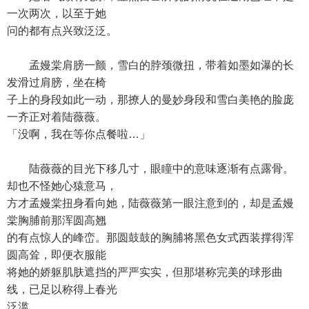
一次两次，以至于她
问的都有点兴致泛泛。
孟嫚棠肩膀一颤，雪白的脖颈微扭，带着如墨如瀑的长
发滑过肩膀，坐在椅
子上的身段如此一动，那撩人的曼妙身段和雪白美艳的脸庞
一齐正对着陆薇薇。
「没啊，我在等你点餐啦…」
陆薇薇的目光下移几寸，眼瞳中的意味逐渐有点露骨。
却也不怪她心猿意马，
方才孟嫚棠扭身看向她，陆薇薇第一眼注意到的，却是孟嫚
棠胸脯前那浑圆高翘
的有点惊人的峰峦。那圆鼓鼓的胸脯将黑色女式西装撑得浑
圆高耸，即便衣服能
将她的娇躯肌肤遮挡的严严实实，但那堪称完美的球形曲
线，已足以称得上春光
泛滥。