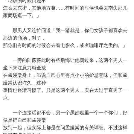
「吃饭的时候倒是不
怎么去东街，其他地方嘛……有时间的时候也会去南边那几
家商场逛一下。」
那男人又连忙问道「我一猜就是，你们女孩子都喜欢去
那边的商场，对了，
那你们有时间的时候会去看电影么，或者咖啡厅之类的。」
一旁的陆薇薇此时有些后悔让他俩过来，这两个男人一
坐下来注意力就全放
在孟嫚棠身上，虽说自己心里有点小小的妒忌意味，但和孟
嫚棠认识许久，这种
事情也逐渐习惯了。只是这两个男人，实在太过于直男了一
点。
一个连接话都不会，另一个虽然嘴里一个一个你们，好
像是把自己和孟嫚棠
放到一起，但实际上都是在问孟嫚棠的有关详细。不过这样