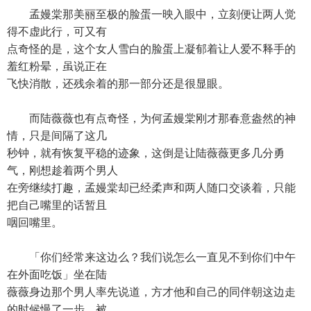
孟嫚棠那美丽至极的脸蛋一映入眼中，立刻便让两人觉
得不虚此行，可又有
点奇怪的是，这个女人雪白的脸蛋上凝郁着让人爱不释手的
羞红粉晕，虽说正在
飞快消散，还残余着的那一部分还是很显眼。
而陆薇薇也有点奇怪，为何孟嫚棠刚才那春意盎然的神
情，只是间隔了这几
秒钟，就有恢复平稳的迹象，这倒是让陆薇薇更多几分勇
气，刚想趁着两个男人
在旁继续打趣，孟嫚棠却已经柔声和两人随口交谈着，只能
把自己嘴里的话暂且
咽回嘴里。
「你们经常来这边么？我们说怎么一直见不到你们中午
在外面吃饭」坐在陆
薇薇身边那个男人率先说道，方才他和自己的同伴朝这边走
的时候慢了一步，被