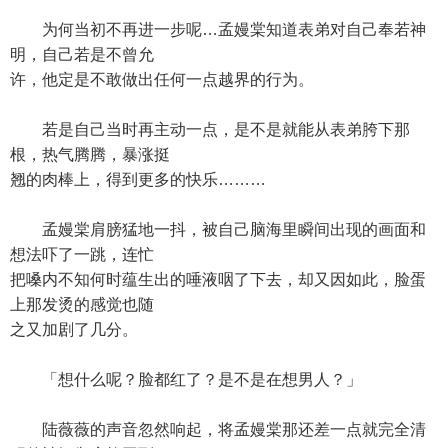
为何当初不再进一步呢…孟嫚棠知道表弟对自己奉若神
明，自己若是不曾允
许，他定是不敢做出任何一点越界的行为。
若是自己当时再主动一点，是不是就能从表弟胯下那
根，热气腾腾，暴涨挺
翘的肉棒上，得到更多的快乐………
孟嫚棠肩膀猛地一抖，被自己脑海里瞬间出现的画面和
想法吓了一跳，连忙
把嗓内不知何时蕴生出的唾液咽了下去，却又因如此，脸蛋
上那发烫的感觉也随
之又加剧了几分。
「想什么呢？脸都红了？是不是在想男人？」
陆薇薇的声音忽然响起，将孟嫚棠那还差一点就完全清