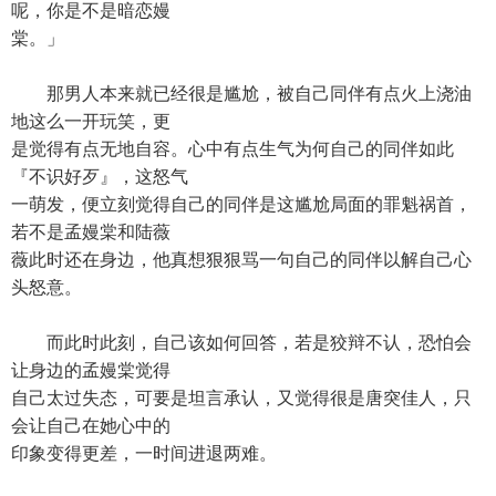
呢，你是不是暗恋嫚
棠。」
那男人本来就已经很是尴尬，被自己同伴有点火上浇油
地这么一开玩笑，更
是觉得有点无地自容。心中有点生气为何自己的同伴如此
『不识好歹』，这怒气
一萌发，便立刻觉得自己的同伴是这尴尬局面的罪魁祸首，
若不是孟嫚棠和陆薇
薇此时还在身边，他真想狠狠骂一句自己的同伴以解自己心
头怒意。
而此时此刻，自己该如何回答，若是狡辩不认，恐怕会
让身边的孟嫚棠觉得
自己太过失态，可要是坦言承认，又觉得很是唐突佳人，只
会让自己在她心中的
印象变得更差，一时间进退两难。