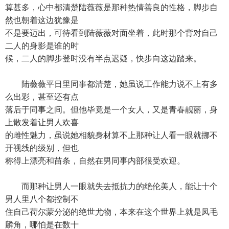
算甚多，心中都清楚陆薇薇是那种热情善良的性格，脚步自
然也朝着这边犹豫是
不是要迈出，可待看到陆薇薇对面坐着，此时那个背对自己
二人的身影是谁的时
候，二人的脚步登时没有半点迟疑，快步向这边踏来。
陆薇薇平日里同事都清楚，她虽说工作能力说不上有多
么出彩，甚至还有点
落后于同事之间。但他毕竟是一个女人，又是青春靓丽，身
上散发着让男人欢喜
的雌性魅力，虽说她相貌身材算不上那种让人看一眼就挪不
开视线的级别，但也
称得上漂亮和苗条，自然在男同事内部很受欢迎。
而那种让男人一眼就失去抵抗力的绝伦美人，能让十个
男人里八个都控制不
住自己荷尔蒙分泌的绝世尤物，本来在这个世界上就是凤毛
麟角，哪怕是在数十