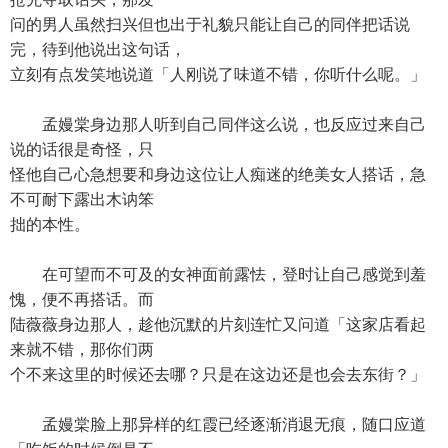
问的男人虽然扫兴但也出于礼貌只能让自己的同伴把话说
完，待到他说出这句话，
立刻有点发笑地说道「人刚说了味道不错，你听什么呢。」
孟嫚棠身边那人听到自己同伴这么说，也反应过来自己
说的话很是奇怪，只
怪他自己心急想要和身边这位让人痴迷的绝美女人搭话，急
不可耐下露出木讷笨
拙的本性。
在可望而不可及的女神面前露怯，登时让自己感觉到羞
愧，便不再搭话。而
陆薇薇身边那人，趁他沉默的片刻连忙又问道「这家店看起
来就不错，那你们两
个不来这里的时候还去哪？只是在这边还是也会去东街？」
孟嫚棠脸上那异样的红霞已经逐渐消退无痕，随口应道