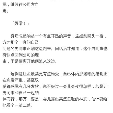
觉，继续往公司方向
走。
「嫚棠！」
身后忽然响起一个有点耳熟的声音，孟嫚棠回头一看，
方才那个一直问自己
问题的男同事正朝这边跑来。问话后才知道，这个男同事也
有快点回到公司的理
由，于是便离开他俩追来这边。
这倒是让孟嫚棠更有点难受，自己体内那迷糊的感觉正
在愈发严重，甚至双
腿都感觉有几分发软，说不好过一会儿会变得怎样，若是让
男同事和自己一起结
伴而行，那万一要是一会儿露出某些羞耻的神态，估计要给
他看个一清二楚。