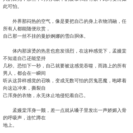
此可怕。
外界那闷热的空气，像是要把自己的身上衣物消融，任
所有人都能随便欣赏，
自己那一丝不挂的曼妙婀娜的雪白胴体。
体内那滚烫的热意也愈发强烈，在这种感觉下，孟嫚棠
不知道自己还能坚持
几秒。恐怕下一秒，自己就要被这感觉吞噬，而路上的所有
男人，都会在一瞬间
听从这异样感觉的召唤，变成无数可怕的厉鬼恶魔，咆哮着
向这边冲来，撕裂自
己浑身的衣物，永无休止地侵犯着自己。
孟嫚棠浑身一颤，差一点就从嗓子里发出一声娇媚入骨
的呼吸声，连忙蹲在
地上。