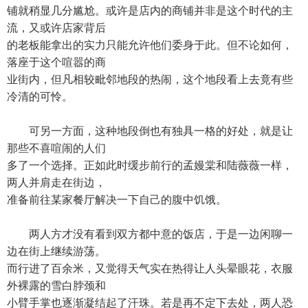
铺就稍显几分尴尬。或许是店内的商铺并非是这个时代的主
流，又或许店家背后
的老板能拿出的实力只能允许他们委身于此。但不论如何，
落座于这个喧嚣的商
业街内，但凡相较毗邻地段的热闹，这个地段看上去竟有些
冷清的可怜。
可另一方面，这种地段倒也有独具一格的好处，就是让
那些不喜喧闹的人们
多了一个选择。正如此时缓步前行的孟嫚棠和陆薇薇一样，
两人并肩走在街边，
准备前往某家餐厅解决一下自己的腹中饥饿。
两人方才没有看到双方都中意的饭店，于是一边闲聊一
边在街上继续游荡。
而行进了百余米，又觉得天气实在热得让人头晕眼花，衣服
外裸露的雪白脖颈和
小臂手掌也逐渐凝结起了汗珠。若是再不定下去处，两人恐