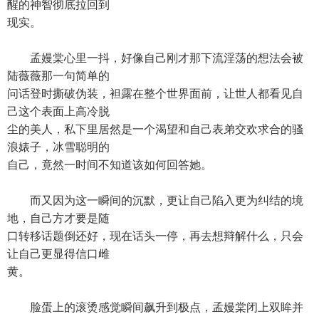
醒的神智彻底拉回到
现实。
孟嫚棠心里一抖，好像自己刚才那下流淫荡的想法会被
陆薇薇那一句简单的
问话登时撕破伪装，袒露在整个世界面前，让世人都看见自
己这个表面上高冷脱
尘的美人，私下里居然是一个渴望和自己表弟交欢求合的骚
浪婊子，冰雪聪明的
自己，竟然一时间不知道该如何回答她。
而又因为这一瞬间的沉默，更让自己陷入更为纠结的境
地，自己方才要是随
口转移话题倒还好，现在话头一停，再去想辩解什么，只会
让自己更显得信口雌
黄。
脸蛋上的滚烫感觉瞬间飙升到极点，孟嫚棠闭上双眸并