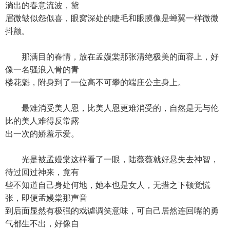
淌出的春意流波，黛
眉微皱似怨似喜，眼窝深处的睫毛和眼膜像是蝉翼一样微微
抖颤。
那满目的春情，放在孟嫚棠那张清绝极美的面容上，好
像一名骚浪入骨的青
楼花魁，附身到了一位高不可攀的端庄公主身上。
最难消受美人恩，比美人恩更难消受的，自然是无与伦
比的美人难得反常露
出一次的娇羞示爱。
光是被孟嫚棠这样看了一眼，陆薇薇就好悬失去神智，
待过回过神来，竟有
些不知道自己身处何地，她本也是女人，无措之下顿觉慌
张，即便孟嫚棠那声音
到后面显然有极强的戏谑调笑意味，可自己居然连回嘴的勇
气都生不出，好像自