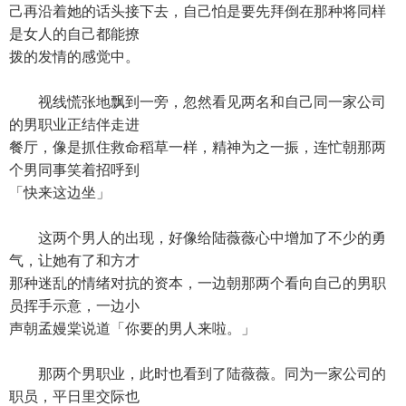
己再沿着她的话头接下去，自己怕是要先拜倒在那种将同样
是女人的自己都能撩
拨的发情的感觉中。
视线慌张地飘到一旁，忽然看见两名和自己同一家公司
的男职业正结伴走进
餐厅，像是抓住救命稻草一样，精神为之一振，连忙朝那两
个男同事笑着招呼到
「快来这边坐」
这两个男人的出现，好像给陆薇薇心中增加了不少的勇
气，让她有了和方才
那种迷乱的情绪对抗的资本，一边朝那两个看向自己的男职
员挥手示意，一边小
声朝孟嫚棠说道「你要的男人来啦。」
那两个男职业，此时也看到了陆薇薇。同为一家公司的
职员，平日里交际也