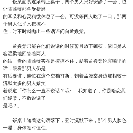
饭菜面食逐渐端上桌子，两个男人只好安静了一会，也
让陆薇薇那备受折磨
的耳朵和心灵稍微休息了一会。可没等四人吃了一口，那两
个男人似乎又按捺不
住，时不时就抛出一些话语问向孟嫚棠。
孟嫚棠只能在他们说话的时候暂且放下碗筷，依旧是从
容温柔地回答着两人
的话。看的陆薇薇实在是按捺不住，趁着孟嫚棠说完嘴里的
话，眼看那男人仍是
有话要讲，连忙在这个空档打断，朝着孟嫚棠身边那相较于
沉默太多的男人嬉笑
着说道「你怎么一直不说话？哦~ …我知道了，你是暗恋我
们嫚棠，不敢说话了
是吧？」
饭桌上随着这句话落下，登时沉默下来，那个男人脸色
一滞，身体顿时僵住。