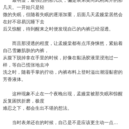
最明显，最强烈的那几次，偏是表弟黄尚武刚离开的那
几天。一开始只是轻
微的失眠，但随着失眠的逐渐加重，后面几天孟嫚棠居然会
在好不容易沉睡下去
后又惊醒，待到醒来之时便发现自己的内裤已经湿透。
而且那浸透的程度，让孟嫚棠都有点浑身悚然，紧贴着
自己雪嫩肌肤的内裤，
从腹下脱掉拿在手里的时候，好像在黏汤胶液里浸泡过一
样，等自己慌张地去冲
洗之时，随着手掌的拧动，内裤布料上登时溢出潮湿黏密的
芳香液体。
这种现象不止在一个夜晚出现，孟嫚棠被那失眠和惊醒
反复困扰折磨，极度
难忍之下，都会生出不堪的想法。
当时表弟还在的时候，自己是不是应该更主动一点…