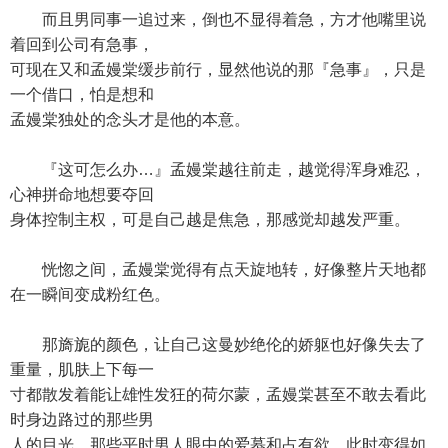
而且男同事一追过来，倒也不显得着急，方才他嘴里说
着回到公司有急事，
可现在又和孟嫚棠缓步前行，显然他说的那『急事』，只是
一个借口，怕是想和
孟嫚棠独处的念头才是他的本意。
『这可怎么办…』孟嫚棠越往前走，越觉得浑身难忍，
心神拼命地想要夺回
身体控制主权，可是自己越是焦急，那感觉却越发严重。
恍惚之间，孟嫚棠觉得有点天旋地转，好像整片天地都
在一瞬间变成粉红色。
那旖旎的颜色，让自己这曼妙绝伦的娇躯也好像失去了
重量，肌肤上下每一
寸都散发着能让雄性发狂的荷尔蒙，孟嫚棠甚至不敢去看此
时身边路过的那些男
人的目光，那些平时男人眼中的爱慕和占有欲，此时变得如