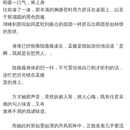
暗吸一口气，将上身
往前凑了一凑，那丰满的胸脯登时用力挤压在桌面上，以至
于那溜圆的黑色西服
球峰刹那间如同柔软到极点的面团一样挤压出两团形如柿饼
的形状。
身体已经朝着陆薇薇凑近，孟嫚棠细如游丝地说道「是
啊，我就是在想男人。」
陆薇薇身体剧烈一抖，不可置信地自己刚才听到的话，
连忙把目光锁在孟嫚
棠的身上。
方才她那声音，竟然妖媚入骨，撩人心魄，既有任君采
摘的勾人味道，又有
激将不屑的戏谑味道。
而她此时那如墨如潭的丹凤双眸中，正散发着几乎要流