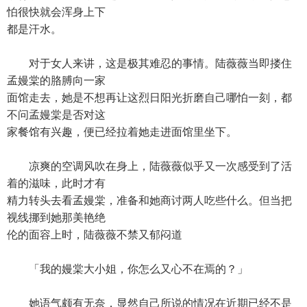
怕很快就会浑身上下
都是汗水。
对于女人来讲，这是极其难忍的事情。陆薇薇当即搂住
孟嫚棠的胳膊向一家
面馆走去，她是不想再让这烈日阳光折磨自己哪怕一刻，都
不问孟嫚棠是否对这
家餐馆有兴趣，便已经拉着她走进面馆里坐下。
凉爽的空调风吹在身上，陆薇薇似乎又一次感受到了活
着的滋味，此时才有
精力转头去看孟嫚棠，准备和她商讨两人吃些什么。但当把
视线挪到她那美艳绝
伦的面容上时，陆薇薇不禁又郁闷道
「我的嫚棠大小姐，你怎么又心不在焉的？」
她语气颇有无奈，显然自己所说的情况在近期已经不是