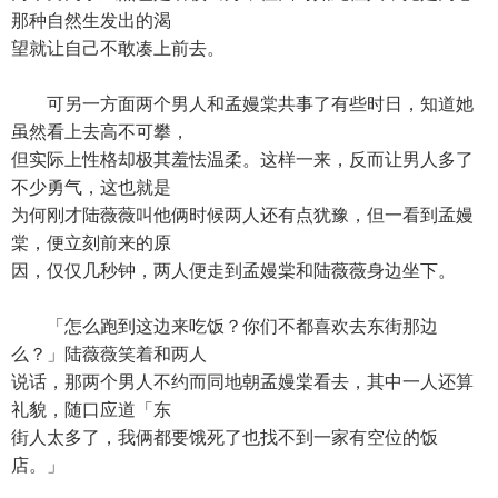
那种自然生发出的渴
望就让自己不敢凑上前去。
可另一方面两个男人和孟嫚棠共事了有些时日，知道她
虽然看上去高不可攀，
但实际上性格却极其羞怯温柔。这样一来，反而让男人多了
不少勇气，这也就是
为何刚才陆薇薇叫他俩时候两人还有点犹豫，但一看到孟嫚
棠，便立刻前来的原
因，仅仅几秒钟，两人便走到孟嫚棠和陆薇薇身边坐下。
「怎么跑到这边来吃饭？你们不都喜欢去东街那边
么？」陆薇薇笑着和两人
说话，那两个男人不约而同地朝孟嫚棠看去，其中一人还算
礼貌，随口应道「东
街人太多了，我俩都要饿死了也找不到一家有空位的饭
店。」