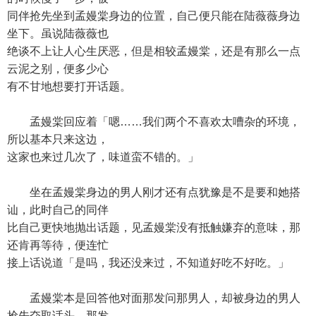
同伴抢先坐到孟嫚棠身边的位置，自己便只能在陆薇薇身边
坐下。虽说陆薇薇也
绝谈不上让人心生厌恶，但是相较孟嫚棠，还是有那么一点
云泥之别，便多少心
有不甘地想要打开话题。
孟嫚棠回应着「嗯……我们两个不喜欢太嘈杂的环境，
所以基本只来这边，
这家也来过几次了，味道蛮不错的。」
坐在孟嫚棠身边的男人刚才还有点犹豫是不是要和她搭
讪，此时自己的同伴
比自己更快地抛出话题，见孟嫚棠没有抵触嫌弃的意味，那
还肯再等待，便连忙
接上话说道「是吗，我还没来过，不知道好吃不好吃。」
孟嫚棠本是回答他对面那发问那男人，却被身边的男人
抢先夺取话头，那发