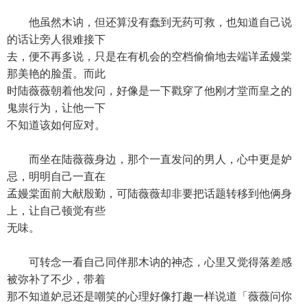
他虽然木讷，但还算没有蠢到无药可救，也知道自己说
的话让旁人很难接下
去，便不再多说，只是在有机会的空档偷偷地去端详孟嫚棠
那美艳的脸蛋。而此
时陆薇薇朝着他发问，好像是一下戳穿了他刚才堂而皇之的
鬼祟行为，让他一下
不知道该如何应对。
而坐在陆薇薇身边，那个一直发问的男人，心中更是妒
忌，明明自己一直在
孟嫚棠面前大献殷勤，可陆薇薇却非要把话题转移到他俩身
上，让自己顿觉有些
无味。
可转念一看自己同伴那木讷的神态，心里又觉得落差感
被弥补了不少，带着
那不知道妒忌还是嘲笑的心理好像打趣一样说道「薇薇问你