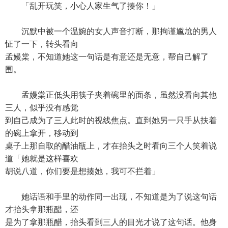
「乱开玩笑，小心人家生气了揍你！」
沉默中被一个温婉的女人声音打断，那拘谨尴尬的男人
怔了一下，转头看向
孟嫚棠，不知道她这一句话是有意还是无意，帮自己解了
围。
孟嫚棠正低头用筷子夹着碗里的面条，虽然没看向其他
三人，似乎没有感觉
到自己成为了三人此时的视线焦点。直到她另一只手从扶着
的碗上拿开，移动到
桌子上那自取的醋油瓶上，才在抬头之时看向三个人笑着说
道「她就是这样喜欢
胡说八道，你们要是想揍她，我可不拦着」
她话语和手里的动作同一出现，不知道是为了说这句话
才抬头拿那瓶醋，还
是为了拿那瓶醋，抬头看到三人的目光才说了这句话。他身